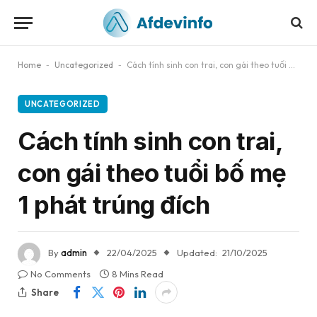
Home
-
Uncategorized
-
Cách tính sinh con trai, con gái theo tuổi bố mẹ 1 phát trúng đích
UNCATEGORIZED
Cách tính sinh con trai,
con gái theo tuổi bố mẹ
1 phát trúng đích
By
admin
22/04/2025
Updated:
21/10/2025
No Comments
8 Mins Read
Share